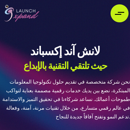
لانش آند إكسباند
حيث تلتقي التقنية بالإبداع
نحن شركة متخصصة في تقديم حلول تكنولوجيا المعلومات
المبتكرة، نضع بين يديك خدمات رقمية مصممة بعناية لتواكب
طموحات أعمالك. نساعد شركاءنا في تحقيق التميز والاستدامة
في عالم رقمي متسارع، من خلال تقنيات مرنة، آمنة، وفعالة
تدعم النمو وتفتح آفاقاً جديدة للنجاح.