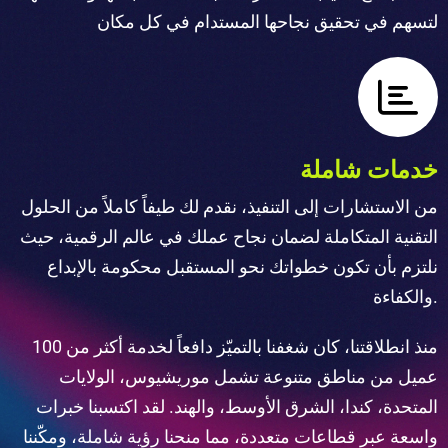
لتسهم في تحقيق نجاحها المستدام في كل مكان
خدمات شاملة
من الاستشارات إلى التنفيذ، نقدم لك طيفاً كاملاً من الحلول
التقنية المتكاملة لضمان نجاح عملك في عالم الرقمية، حيث
نلتزم بأن تكون خطواتك نحو المستقبل محكومة بالإبداع
والكفاءة.
منذ انطلاقتنا، كان شغفنا بالتميّز دافعاً لخدمة أكثر من 100
عميل من مناطق متنوعة تشمل موريشيوس، الولايات
المتحدة، كندا، الشرق الأوسط، والهند.
لقد اكتسبنا خبرات
واسعة عبر قطاعات متعددة، مما منحنا رؤية شاملة، ومكّننا