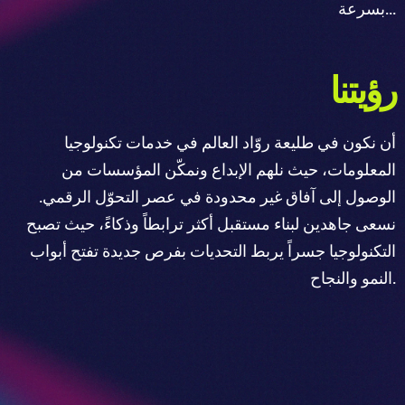
بسرعة...
رؤيتنا
أن نكون في طليعة روّاد العالم في خدمات تكنولوجيا
المعلومات، حيث نلهم الإبداع ونمكّن المؤسسات من
الوصول إلى آفاق غير محدودة في عصر التحوّل الرقمي.
نسعى جاهدين لبناء مستقبل أكثر ترابطاً وذكاءً، حيث تصبح
التكنولوجيا جسراً يربط التحديات بفرص جديدة تفتح أبواب
النمو والنجاح.