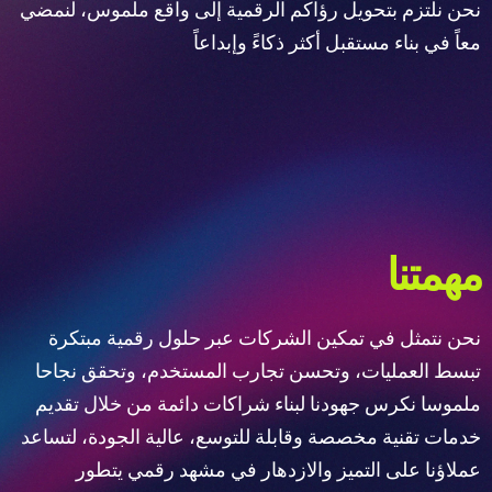
نحن نلتزم بتحويل رؤاكم الرقمية إلى واقع ملموس، لنمضي
معاً في بناء مستقبل أكثر ذكاءً وإبداعاً
مهمتنا
نحن نتمثل في تمكين الشركات عبر حلول رقمية مبتكرة
تبسط العمليات، وتحسن تجارب المستخدم، وتحقق نجاحا
ملموسا نكرس جهودنا لبناء شراكات دائمة من خلال تقديم
خدمات تقنية مخصصة وقابلة للتوسع، عالية الجودة، لتساعد
عملاؤنا على التميز والازدهار في مشهد رقمي يتطور