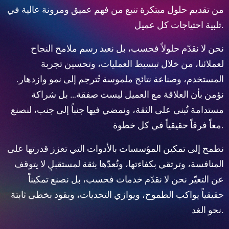
من تقديم حلول مبتكرة تنبع من فهم عميق ومرونة عالية في
تلبية احتياجات كل عميل.
نحن لا نقدّم حلولاً فحسب، بل نعيد رسم ملامح النجاح
لعملائنا، من خلال تبسيط العمليات، وتحسين تجربة
المستخدم، وصناعة نتائج ملموسة تُترجم إلى نمو وازدهار.
نؤمن بأن العلاقة مع العميل ليست صفقة… بل شراكة
مستدامة تُبنى على الثقة، ونمضي فيها جنباً إلى جنب، لنصنع
معاً فرقاً حقيقياً في كل خطوة.
نطمح إلى تمكين المؤسسات بالأدوات التي تعزز قدرتها على
المنافسة، وترتقي بكفاءتها، وتُعدّها بثقة لمستقبلٍ لا يتوقف
عن التغيّر
نحن لا نقدّم خدمات فحسب، بل نصنع تمكيناً
حقيقياً يواكب الطموح، ويوازي التحديات، ويقود بخطى ثابتة
.
نحو الغد